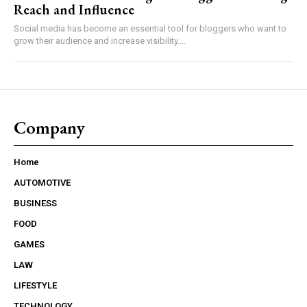
Reach and Influence
Social media has become an essential tool for bloggers who want to
grow their audience and increase visibility....
Company
Home
AUTOMOTIVE
BUSINESS
FOOD
GAMES
LAW
LIFESTYLE
TECHNOLOGY